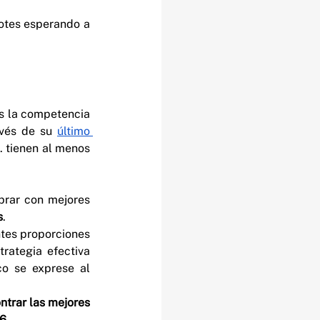
tes esperando a 
s la competencia 
avés de su 
último 
 tienen al menos 
brar con mejores 
s
.
ntes proporciones 
ategia efectiva 
o se exprese al 
trar las mejores 
26
.