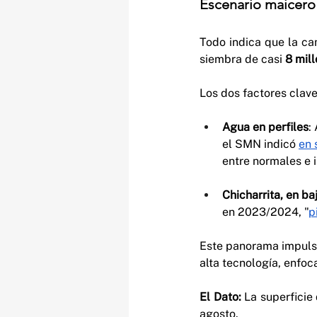
Escenario maicero
Todo indica que la ca
siembra de casi 
8 mil
Los dos factores clav
Agua en perfiles
:
el SMN indicó 
en 
entre normales e i
Chicharrita, en ba
en 2023/2024, "
p
Este panorama impulsó
alta tecnología, enfoc
El Dato:
 La superficie
agosto.