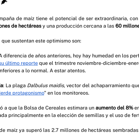
 🌽
mpaña de maíz tiene el potencial de ser extraordinaria, con
lones de hectáreas
 y una producción cercana a las 
60 millon
e que sustentan este optimismo son:
 A diferencia de años anteriores, hoy hay humedad en los perf
su último reporte
 que el trimestre noviembre-diciembre-enero
nferiores a lo normal. A estar atentos.
ja
: La plaga 
Dalbulus maidis
, vector del achaparramiento qu
ierde protagonismo
" en los monitoreos.
 a que la Bolsa de Cereales estimara un 
aumento del 8%
 e
ada principalmente en la elección de semillas y el uso de fert
 de maíz ya superó las 2.7 millones de hectáreas sembradas 