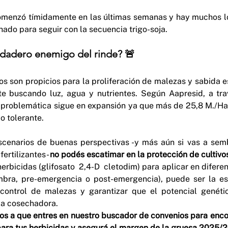
omenzó tímidamente en las últimas semanas y hay muchos lo
hado para seguir con la secuencia trigo-soja.
rdadero enemigo del rinde? 🚨
 son propicios para la proliferación de malezas y sabida e
te buscando luz, agua y nutrientes. Según Aapresid, a tr
a problemática sigue en expansión ya que más de 25,8 M./Ha.
o tolerante.
scenarios de buenas perspectivas -y más aún si vas a sem
fertilizantes- 
no podés escatimar en la protección de cultivo
erbicidas (glifosato  2,4-D  cletodim) para aplicar en difere
bra, pre-emergencia o post-emergencia), puede ser la estr
control de malezas y garantizar que el potencial genétic
a cosechadora.
os a que entres en nuestro buscador de convenios para encon
ara tus herbicidas y asegurá el margen de la gruesa 2025/