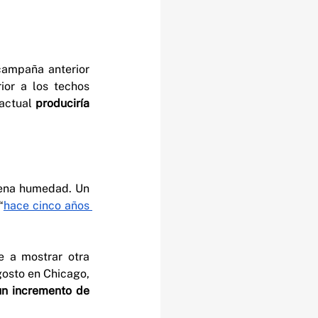
campaña anterior 
rior a los techos 
actual 
produciría 
uena humedad. Un 
“
hace cinco años 
 a mostrar otra 
osto en Chicago, 
un incremento de 