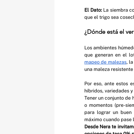
El Dato:
 La siembra c
que el trigo sea cosec
¿Dónde está el ve
Los ambientes húmedos
que generan en el lo
mapeo de malezas
, l
una maleza resistente 
Por eso, ante estos e
híbridos, variedades y 
Tener un conjunto de h
o momentos (pre-siem
para lograr un buen 
máximo cuando pase l
Desde Nera te invitam
opciones de tasa 0% p