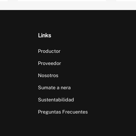
Links
Productor
Semáforo Insumo-
Agos
Proveedor
Producto Julio 2026
2026
esce
Nosotros
maíz
Sumate a nera
Sustentabilidad
Preguntas Frecuentes