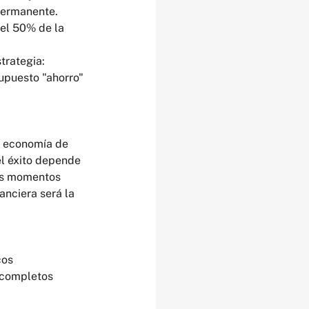
permanente.
el 50% de la 
trategia: 
upuesto "ahorro" 
a economía de 
el éxito depende 
los momentos 
anciera será la 
cos 
s completos