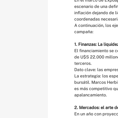
En el marco de Expoag
escenario de una defin
inflación dejando de li
coordenadas necesaria
A continuación, los ej
campaña:
1. Finanzas: La liquid
El financiamiento se c
de U$S 22.000 millone
terceros.
Dato clave: las empres
La estrategia: los esp
bursátil. Marcos Herbi
es más competitivo qu
apalancamiento.
2. Mercados: el arte d
En un año con proyecc