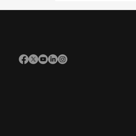
Sanidad ganadera: el
desafío que todavía limita
la productividad del
rodeo argentino