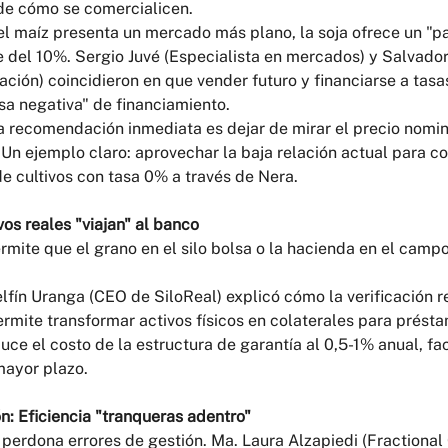
o de cómo se comercialicen.
el maíz presenta un mercado más plano, la soja ofrece un "pa
 del 10%. Sergio Juvé (Especialista en mercados) y Salvador
ción) coincidieron en que vender futuro y financiarse a tas
sa negativa" de financiamiento.
a recomendación inmediata es dejar de mirar el precio nomin
 Un ejemplo claro: aprovechar la baja relación actual para c
e cultivos con tasa 0% a través de Nera.
vos reales "viajan" al banco
ermite que el grano en el silo bolsa o la hacienda en el camp
elfín Uranga (CEO de SiloReal) explicó cómo la verificación 
ermite transformar activos físicos en colaterales para prést
uce el costo de la estructura de garantía al 0,5-1% anual, fac
mayor plazo.
ón: Eficiencia "tranqueras adentro"
 perdona errores de gestión. Ma. Laura Alzapiedi (Fractional