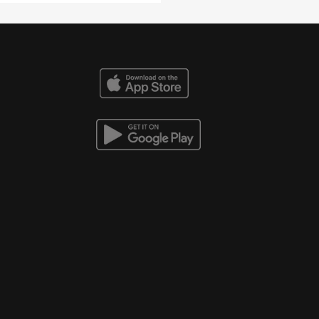
to inicia la gruesa
/27 ¿Cuál es el
nario para girasol,
 y soja?