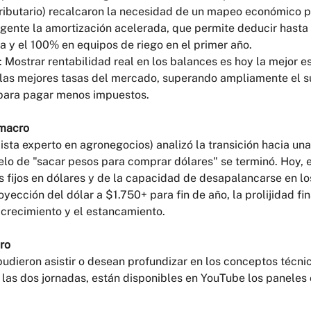
ributario) recalcaron la necesidad de un mapeo económico 
igente la amortización acelerada, que permite deducir hasta 
a y el 100% en equipos de riego en el primer año.
 Mostrar rentabilidad real en los balances es hoy la mejor es
a las mejores tasas del mercado, superando ampliamente el s
 para pagar menos impuestos.
 macro
sta experto en agronegocios) analizó la transición hacia un
elo de "sacar pesos para comprar dólares" se terminó. Hoy, 
os fijos en dólares y de la capacidad de desapalancarse en 
yección del dólar a $1.750+ para fin de año, la prolijidad fin
l crecimiento y el estancamiento.
ro
udieron asistir o desean profundizar en los conceptos técni
 las dos jornadas, están disponibles en YouTube los panele