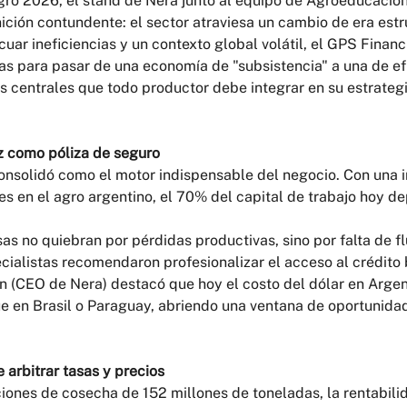
ro 2026, el stand de Nera junto al equipo de Agroeducación 
ición contundente: el sector atraviesa un cambio de era estru
cuar ineficiencias y un contexto global volátil, el GPS Financi
s para pasar de una economía de "subsistencia" a una de efi
es centrales que todo productor debe integrar en su estrategi
ez como póliza de seguro
onsolidó como el motor indispensable del negocio. Con una i
s en el agro argentino, el 70% del capital de trabajo hoy d
as no quiebran por pérdidas productivas, sino por falta de fl
ecialistas recomendaron profesionalizar el acceso al crédito 
n (CEO de Nera) destacó que hoy el costo del dólar en Argen
e en Brasil o Paraguay, abriendo una ventana de oportunidad
e arbitrar tasas y precios
iones de cosecha de 152 millones de toneladas, la rentabili