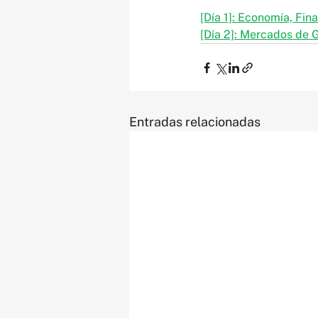
[Día 1]: Economía, Fin
[Día 2]: Mercados de G
Entradas relacionadas