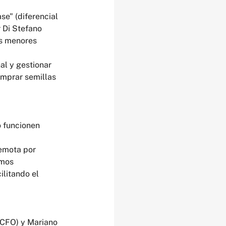
se" (diferencial 
 Di Stefano 
as menores 
al y gestionar 
omprar semillas 
o funcionen 
remota por 
amos 
ilitando el 
 CFO) y Mariano 