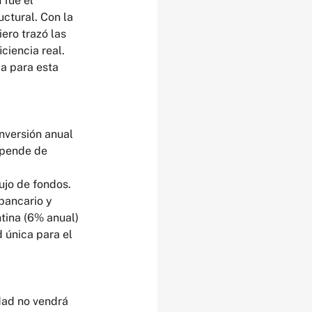
fue el 
ctural. Con la 
ero trazó las 
ciencia real.
a para esta 
nversión anual 
epende de 
ujo de fondos.
bancario y 
tina (6% anual) 
 única para el 
dad no vendrá 