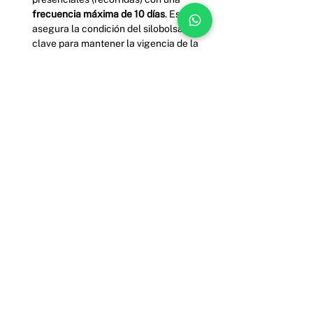
frecuencia máxima de 10 días
. Esto 
asegura la condición del silobolsa y es 
clave para mantener la vigencia de la 
verificación.
La tecnología permite transformar un activo 
que ya tenés en un nuevo motor de 
financiación para tu negocio. ¿Qué estás 
esperando para empezar a probarlo?
Ver todo
Entradas relacionadas