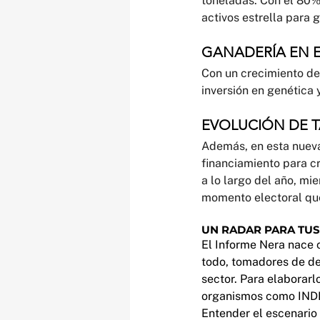
toneladas. Con el 80% 
activos estrella para g
GANADERÍA EN 
Con un crecimiento de
inversión en genética 
EVOLUCIÓN DE 
Además, en esta nueva 
financiamiento para cr
a lo largo del año, m
momento electoral que
UN RADAR PARA TUS
El Informe Nera nace c
todo, tomadores de dec
sector. Para elaborarl
organismos como IND
Entender el escenario 