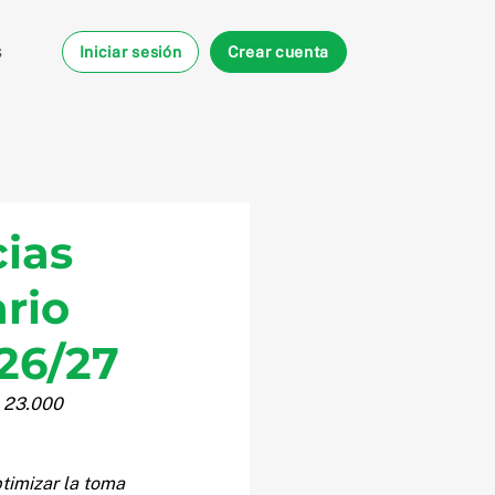
s
Iniciar sesión
Crear cuenta
ias
rio
 26/27
e 23.000 
timizar la toma 