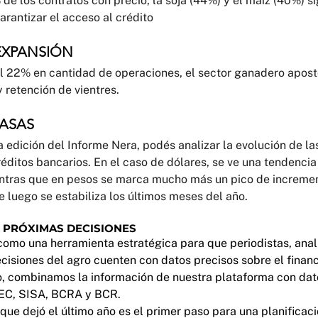
de los contratos con precio, la soja (44%) y el maíz (40%) si
arantizar el acceso al crédito
EXPANSIÓN
l 22% en cantidad de operaciones, el sector ganadero apostó
y retención de vientres.
TASAS
edición del Informe Nera, podés analizar la evolución de la
éditos bancarios. En el caso de dólares, se ve una tendenci
ientras que en pesos se marca mucho más un pico de incremen
 luego se estabiliza los últimos meses del año.
 PRÓXIMAS DECISIONES
omo una herramienta estratégica para que periodistas, anali
isiones del agro cuenten con datos precisos sobre el financ
o, combinamos la información de nuestra plataforma con dato
EC, SISA, BCRA y BCR.
que dejó el último año es el primer paso para una planificació